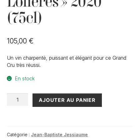
Lolières » 2020
(75cl)
105,00
€
Un vin charpenté, puissant et élégant pour ce Grand
Cru très réussi.
En stock
quantité
AJOUTER AU PANIER
de
Corton
Grand
Cru
"Les
Catégorie :
Jean-Baptiste Jessiaume
Grandes