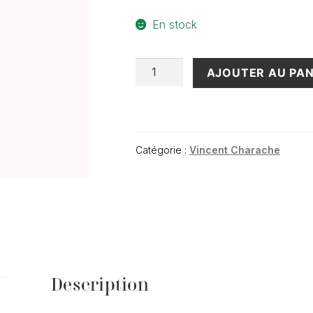
En stock
quantité
AJOUTER AU PAN
de
Beaune
Premier
Cru
"En
Catégorie :
Vincent Charache
Genêt"
2022
(75cl)
Description