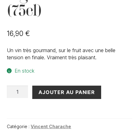
(75cl)
16,90
€
Un vin très gourmand, sur le fruit avec une belle
tension en finale. Vraiment très plaisant.
En stock
quantité
AJOUTER AU PANIER
de
Hautes
Côtes
de
Beaune
Catégorie :
Vincent Charache
"Les
Bignons"