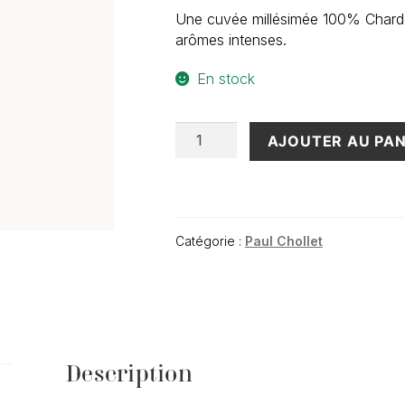
Une cuvée millésimée 100% Chardo
arômes intenses.
En stock
quantité
AJOUTER AU PAN
de
Crémant
de
Bourgogne,
cuvée
Catégorie :
Paul Chollet
brut
Prestige
Concerto
(75cl)
Description