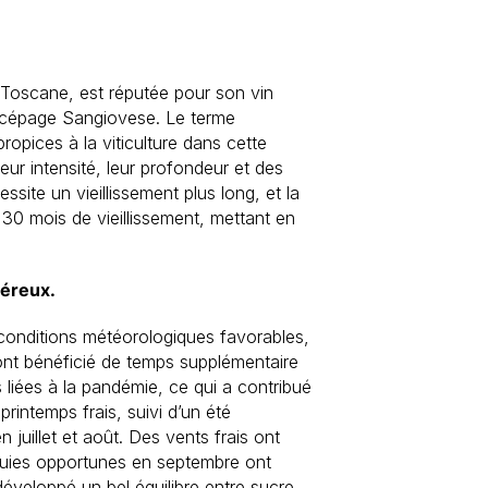
a Toscane, est réputée pour son vin
du cépage Sangiovese. Le terme
ropices à la viticulture dans cette
leur intensité, leur profondeur et des
site un vieillissement plus long, et la
 30 mois de vieillissement, mettant en
néreux.
conditions météorologiques favorables,
 ont bénéficié de temps supplémentaire
s liées à la pandémie, ce qui a contribué
printemps frais, suivi d’un été
uillet et août. Des vents frais ont
pluies opportunes en septembre ont
développé un bel équilibre entre sucre,