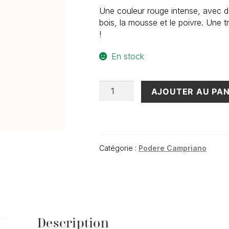
Une couleur rouge intense, avec d
bois, la mousse et le poivre. Une tr
!
En stock
quantité
AJOUTER AU PAN
de
Chianti
Classico
Riserva
DOCG
Catégorie :
Podere Campriano
Bio
"Le
Balze
di
Montefioralle"
2020
Description
(75cl)