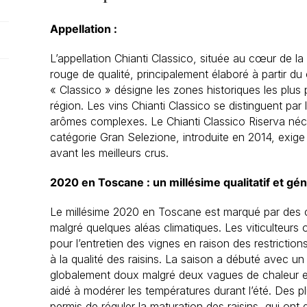
Appellation :
L’appellation Chianti Classico, située au cœur de l
rouge de qualité, principalement élaboré à partir 
« Classico » désigne les zones historiques les plus p
région. Les vins Chianti Classico se distinguent par 
arômes complexes. Le Chianti Classico Riserva néces
catégorie Gran Selezione, introduite en 2014, exige
avant les meilleurs crus.
2020 en Toscane : un millésime qualitatif et gé
Le millésime 2020 en Toscane est marqué par des 
malgré quelques aléas climatiques. Les viticulteurs
pour l’entretien des vignes en raison des restriction
à la qualité des raisins. La saison a débuté avec un 
globalement doux malgré deux vagues de chaleur en j
aidé à modérer les températures durant l’été. Des 
permis de réguler la maturation des raisins, qui ont 