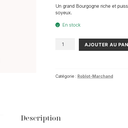
Un grand Bourgogne riche et puissa
soyeux.
En stock
quantité
AJOUTER AU PAN
de
Gevrey
Chambertin
La
Croix
Catégorie :
Roblot-Marchand
des
Champs
2018
(75cl)
Description